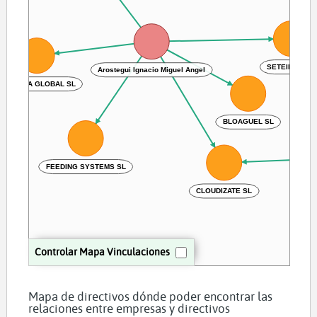
Arostegui Ignacio Miguel Angel
SETEINCO SL
MIRTENIA GLOBAL SL
BLOAGUEL SL
FEEDING SYSTEMS SL
CLOUDIZATE SL
Controlar Mapa Vinculaciones
Mapa de directivos dónde poder encontrar las
relaciones entre empresas y directivos