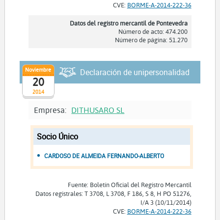
CVE:
BORME-A-2014-222-36
Datos del registro mercantil de Pontevedra
Número de acto: 474.200
Número de página: 51.270
Noviembre
Declaración de unipersonalidad
20
2014
Empresa:
DITHUSARO SL
Socio Único
CARDOSO DE ALMEIDA FERNANDO-ALBERTO
Fuente: Boletín Oficial del Registro Mercantil
Datos registrales: T 3708, L 3708, F 186, S 8, H PO 51276,
I/A 3 (10/11/2014)
CVE:
BORME-A-2014-222-36