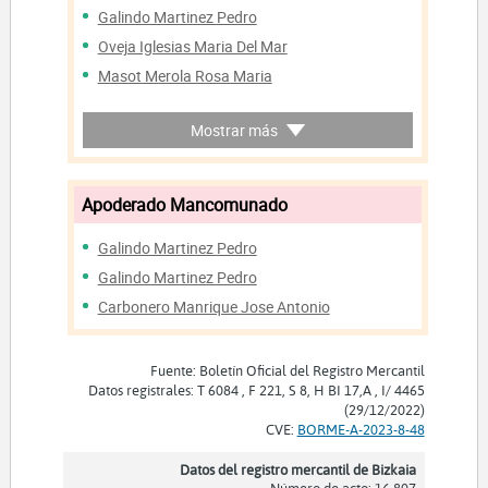
Galindo Martinez Pedro
Gutierrez Gutierrez Marcos
Oveja Iglesias Maria Del Mar
Villalba Vicente Ivanna
Masot Merola Rosa Maria
Deque Mozo Enrique Pablo
Gallego Camuñas Miguel Angel
Mecerreyes Montserrat David
Mostrar más
Ten Castello Patricia
Maldonado Palomo Isabel Maria
Garcia Serrano Ana Maria
Cañete Marquez Maria Del Mar
Aragones Santamaria Lucia
Pallares Moya Lucas
Apoderado Mancomunado
Fernandez Herrador Cristina
Legaspi Quiñoa Jessica
Galindo Martinez Pedro
Carretero Diaz Maria Carmen
Galindo Martinez Pedro
Calveiro Rodriguez Margarita Maria
Carbonero Manrique Jose Antonio
Alonso Dominguez Rocio
Acosta Pascual Naoby
Fuente: Boletín Oficial del Registro Mercantil
De Los Cobos Martinez Francisco
Datos registrales: T 6084 , F 221, S 8, H BI 17,A , I/ 4465
Aguade Vidal Lluis
(29/12/2022)
CVE:
BORME-A-2023-8-48
Cebellan Garcia Azucena
Moruno Garrido Monica
Datos del registro mercantil de Bizkaia