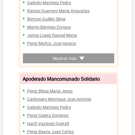
Galindo Martinez Pedro
Ramos Guerrero Maria Angustias
Bertran Guillen Silvia
Martin Bermejo Enrique
Jansa Lopez Raquel Maria
Perez Muñoz Jose Ignacio
Solino Ocaña Rafael Miguel
Mostrar más
Jurado Pascual Juan Jose
Lopez Sausor Jesus
Ramirez Macias Lucia Teresa
Apoderado Mancomunado Solidario
Martinez Gil Gema
Perez Blesa Maria Jesus
Viñals Rojas Anna Maria
Carbonero Manrique Jose Antonio
Llimona Salo Antoni
Galindo Martinez Pedro
Jimenez Flores Maria Beatriz
Perez Galera Domingo
Rodriguez Lopez Maria Isabel
Isach Vazquez Queralt
Santaren Ciudad Francisco Javier
Perez Baeza Juan Carlos
Ribo Bansell Jaime