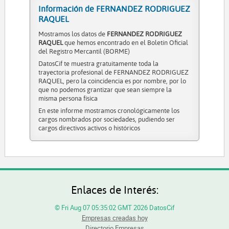
Martinez Casado Cristina
Información de FERNANDEZ RODRIGUEZ
RAQUEL
Hernandez De Matias Jennifer
Gonzalez Estefani Marin Elena
Mostramos los datos de
FERNANDEZ RODRIGUEZ
RAQUEL
que hemos encontrado en el Boletín Oficial
Roura Mauri Silvia
del Registro Mercantil (BORME)
Pich Abarca Jose Maria
DatosCif te muestra gratuitamente toda la
trayectoria profesional de FERNANDEZ RODRIGUEZ
Rodrigo Simon Elena
RAQUEL, pero la coincidencia es por nombre, por lo
Gil Belmonte Maria Del Carmen
que no podemos grantizar que sean siempre la
misma persona física
Diez Aviles Serena
En este informe mostramos cronológicamente los
Armengol Jornet Inmaculada
cargos nombrados por sociedades, pudiendo ser
cargos directivos activos o históricos
Ferre Navarro Maria Teresa
Enlaces de Interés:
© Fri Aug 07 05:35:02 GMT 2026 DatosCif
Empresas creadas hoy
Directorio Empresas