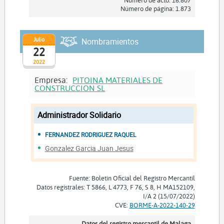
Número de acto: 16.807
Gil Hernandez Regina
Número de página: 1.873
Gonzalez Torrescusa Juan Manuel
Arenas Morales Maria Jose
Julio
Nombramientos
Garcia Rodriguez Maria Ester
22
Garcia Rodriguez Maria Ester
2022
Navas Carrero Alfredo
Empresa:
PITOINA MATERIALES DE
San Llorente Weir Omar
CONSTRUCCION SL
Garcia Sanchez Maria De La Vega
Puente Miranda Mario
Administrador Solidario
Arola Sanchez Joaquin
FERNANDEZ RODRIGUEZ RAQUEL
Martin Martin Vidal
Gonzalez Garcia Juan Jesus
Martinez Horacio Fernando
Calles Moreta Jesus
Muñoz Heredia Pedro
Fuente: Boletín Oficial del Registro Mercantil
Datos registrales: T 5866, L 4773, F 76, S 8, H MA152109,
I/A 2 (15/07/2022)
CVE:
BORME-A-2022-140-29
Datos del registro mercantil de Malaga