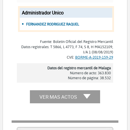
Sabadell Macia Eva
Administrador Unico
Salegui Ansorregui Iratxe
Serrano Onieva Zeus
FERNANDEZ RODRIGUEZ RAQUEL
Vinyes Aloy Maria
Girbau Medina Eulalia
Fuente: Boletín Oficial del Registro Mercantil
Aceña Torruella Yolanda
Datos registrales: T 5866, L 4773, F 74, S 8, H MA152109,
I/A 1 (08/08/2019)
Dominguez Acevedo Jose Luis
CVE:
BORME-A-2019-159-29
Garcia Garcia Silvia
Datos del registro mercantil de Malaga
Galindo Molina Rocio
Número de acto: 363.830
Sola Solera Rafael
Número de página: 38.532
Mayor Rodriguez Carmen
Pola Gonzalez Patricia Concepcion
VER MAS ACTOS
Mancheño Guerrero Nuria
Navas Carrero Alfredo
Saez Gomez Esther
Fajardo Garcia Bartolome