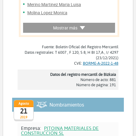
Merino Martinez Maria Luisa
Molina Lopez Monica
Ortiz Carrasco Fatima
Mostrar más
Ramirez Burches Vicenta
Sala Rigat Maria Carmen
Santana Perera Maria Concepcion
Fuente: Boletín Oficial del Registro Mercantil
Datos registrales: T 6007 , F 120, S 8, H BI 17,A , I/ 4297
Villarreal Abaurrea Ana
(23/12/2021)
Aires Martin Carmen
CVE:
BORME-A-2022-1-48
Barrancos Ruiz Sonia
Datos del registro mercantil de Bizkaia
De Juan Fragero Rocio
Número de acto: 881
Número de página: 191
De Leon De Leon Maria Belen
Gausi Justo Anna
Lopez Garzon Maria Del Pilar
Agosto
Nombramientos
21
Marin Vera Lourdes
2019
Mestre Tosquella Jordi
Nieto Roda Elisabet Fatima
Empresa:
PITOINA MATERIALES DE
CONSTRUCCION SL
Quevedo Martin Juan