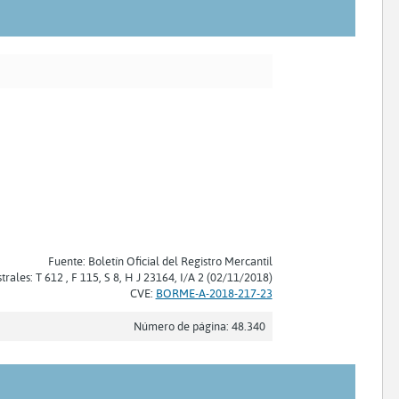
Fuente: Boletín Oficial del Registro Mercantil
trales: T 612 , F 115, S 8, H J 23164, I/A 2 (02/11/2018)
CVE:
BORME-A-2018-217-23
Número de página: 48.340