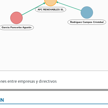
AFC RENOVABLES SL
Rodriguez Campos Cristobal
Garcia Pancorbo Agustin
nes entre empresas y directivos
IN