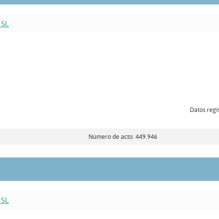
 SL
Datos regis
Número de acto: 449.946
 SL