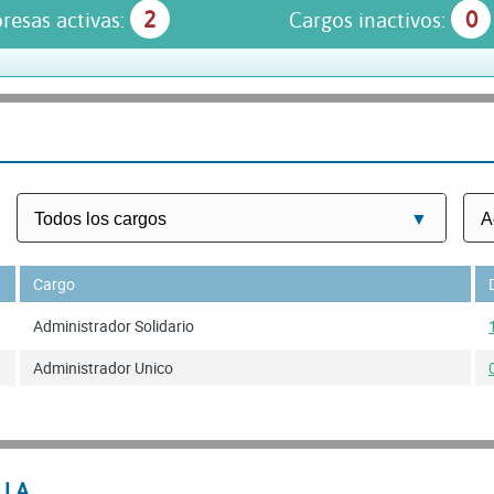
2
0
resas activas:
Cargos inactivos:
Cargo
Administrador Solidario
Administrador Unico
LLA