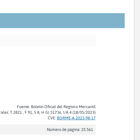
Fuente: Boletín Oficial del Registro Mercantil
rales: T 2821 , F 91, S 8, H GI 51736, I/A 4 (18/05/2023)
CVE:
BORME-A-2023-98-17
Número de página: 25.561