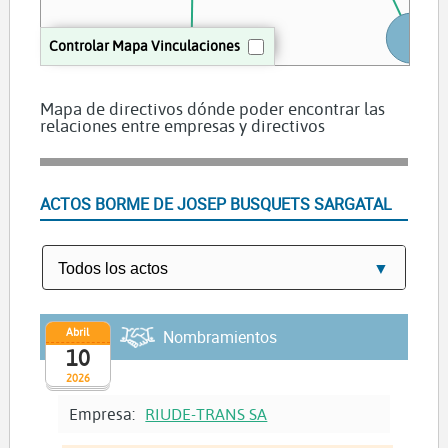
Jo
Controlar Mapa Vinculaciones
Marc Danes Rosil
Mapa de directivos dónde poder encontrar las
relaciones entre empresas y directivos
SARGATAL BUSQUETS I FILLS SL
ACTOS BORME DE JOSEP BUSQUETS SARGATAL
Manel Busquets Sargatal
Teresa Sargatal Boadas
Abril
Nombramientos
Joan Busquets Sitja
10
2026
Empresa:
RIUDE-TRANS SA