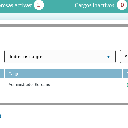
1
0
resas activas:
Cargos inactivos:
Cargo
Administrador Solidario
O