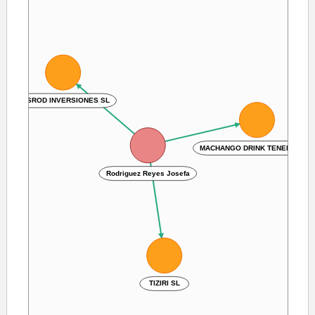
JOSROD INVERSIONES SL
MACHANGO DRINK TENERIFE SL
Rodriguez Reyes Josefa
TIZIRI SL