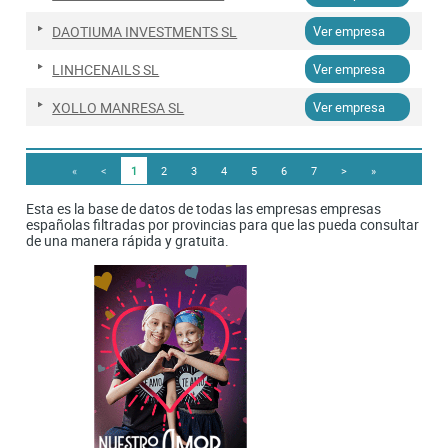
DAOTIUMA INVESTMENTS SL
Ver empresa
LINHCENAILS SL
Ver empresa
XOLLO MANRESA SL
Ver empresa
«
<
1
2
3
4
5
6
7
>
»
Esta es la base de datos de todas las empresas empresas
españolas filtradas por provincias para que las pueda consultar
de una manera rápida y gratuita.