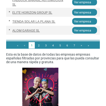
Ver empresa
SL
ELITE HORIZON GROUP SL
Ver empresa
TIENDA SOLAR LA PLANA SL
Ver empresa
ALOM GARAGE SL
Ver empresa
«
<
1
2
3
4
5
6
7
>
»
Esta es la base de datos de todas las empresas empresas
españolas filtradas por provincias para que las pueda consultar
de una manera rápida y gratuita.