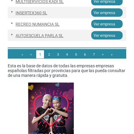
MULTISERVICIOS KADI SL
Ver empresa
INSERTEX360 SL
Ver empresa
RECREO NUMANCIA SL
Ver empresa
AUTOESCUELA PARLA SL
Ver empresa
«
<
1
2
3
4
5
6
7
>
»
Esta es la base de datos de todas las empresas empresas
españolas filtradas por provincias para que las pueda consultar
de una manera rápida y gratuita.