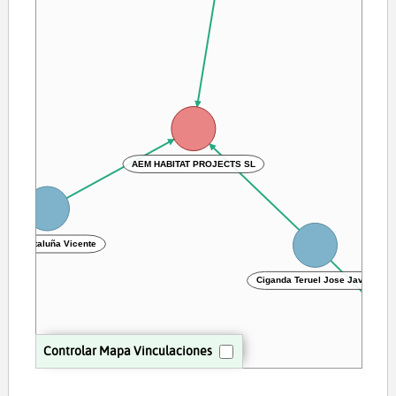
AEM HABITAT PROJECTS SL
Soria Cataluña Vicente
Ciganda Teruel Jose Javier
Controlar Mapa Vinculaciones
MC