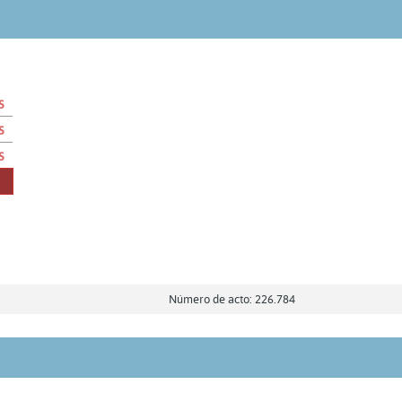
s
s
s
Número de acto: 226.784