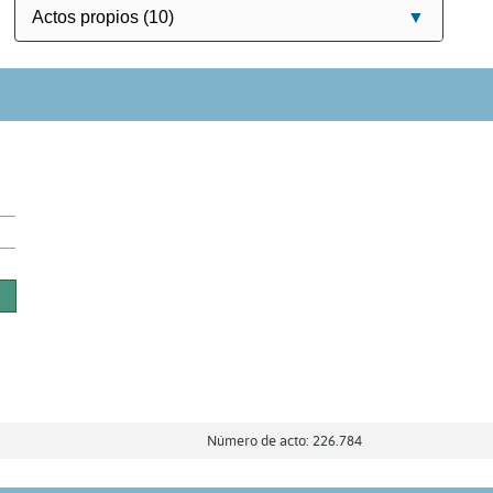
s
s
s
Número de acto: 226.784