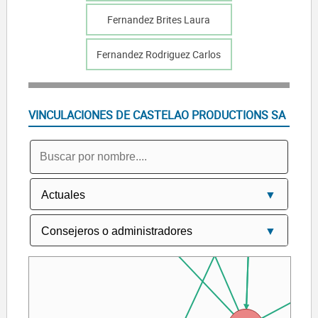
Fernandez Brites Laura
Fernandez Rodriguez Carlos
 AUDIOVISUAL SL
JULIO FERNANDEZ PRODUCTIONS SL
BRITES FI
VINCULACIONES DE CASTELAO PRODUCTIONS SA
TS SL
MENUDAS VACACIONES LA PELICULA AIE
Fernandez Brites Laura
CITAS BARCELONA LA PELICULA AIE