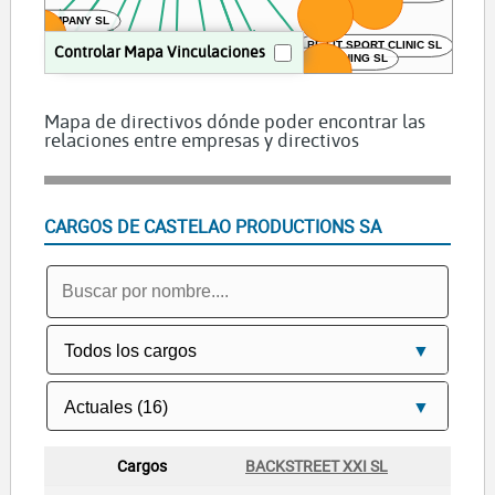
 SL
 DMC COMPANY SL
BE FIT SPORT CLINIC SL
Controlar Mapa Vinculaciones
CYCLING TRAINING SL
NSAGRADA SL
IONES AGILES 24 SL
CFR CAPITAL SL
DEXTER ETEREUM SL
ANIMACION DEPORTE Y OCIO SEVILLA SL
Mapa de directivos dónde poder encontrar las
CASTELAO PICTURES SL
ALMACEN DE CHAPAS ROSEVI SL
relaciones entre empresas y directivos
INES PEDROSA SA
AIRSOFT EXTREMO GAMES SL
TRAVELER SENSE SL
FERRETERIA QUINES SL
CARGOS DE CASTELAO PRODUCTIONS SA
BACKSTREET XXI SL