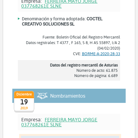
Empresa:
FERREIRA MAYO JORGE
037768261E SLNE
Denominación y forma adoptada:
COCTEL
CREATIVO SOLUCIONES SL
Fuente: Boletín Oficial del Registro Mercantil
Datos registrales: T 4377 , F 165, S 8, H AS 55897, I/A 2
(04/02/2020)
CVE:
BORME-A-2020-28-33
Datos del registro mercantil de Asturias
Número de acto: 61.875
Número de página: 6.689
Diciembre
Nombramientos
19
2019
Empresa:
FERREIRA MAYO JORGE
037768261E SLNE