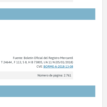
Fuente: Boletín Oficial del Registro Mercantil
: T 24644 , F 113, S 8, H B 73805, I/A 11 N (05/01/2018)
CVE:
BORME-A-2018-13-08
Número de página: 2.761