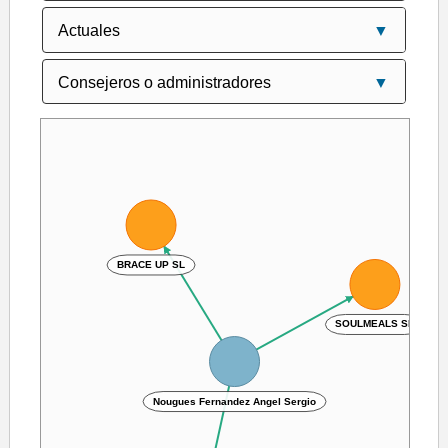
BRACE UP SL
SOULMEALS SL
Nougues Fernandez Angel Sergio