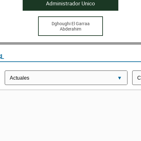
Administrador Unico
Dghoughi El Garraa
Abderahim
SL