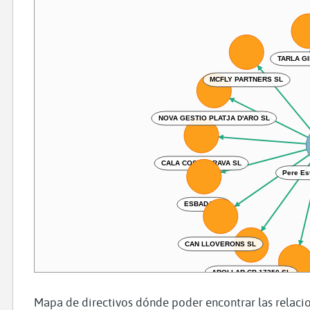
TARLA G
MCFLY PARTNERS SL
NOVA GESTIO PLATJA D'ARO SL
CALA COSTA BRAVA SL
Pere E
ESBADA SL
CAN LLOVERONS SL
AROLLAR CB 17250 SL
SI US PLAU SENYORS 
Mapa de directivos dónde poder encontrar las relacio