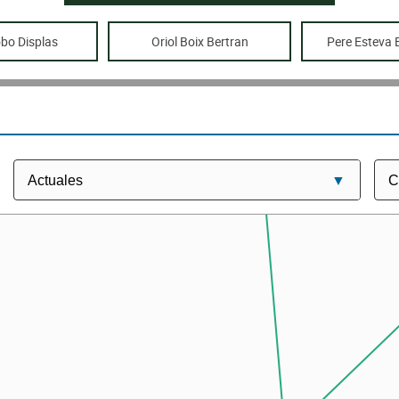
OBRIM PER SETMANA SANTA SL
bo Displas
Oriol Boix Bertran
Pere Esteva
EL SECRET DE NIT SL
JA LA 
Sergi Esteva Fernandez