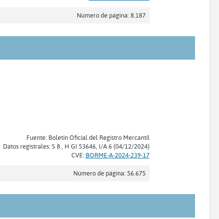
Número de página: 8.187
Fuente: Boletín Oficial del Registro Mercantil
Datos registrales: S 8 , H GI 53646, I/A 6 (04/12/2024)
CVE:
BORME-A-2024-239-17
Número de página: 56.675