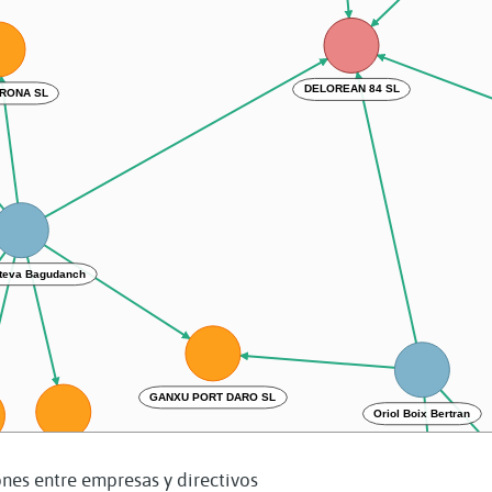
DELOREAN 84 SL
IRONA SL
steva Bagudanch
GANXU PORT DARO SL
Oriol Boix Bertran
XOCOSOL GIRONA SL
ANEM SORTINT SL
nes entre empresas y directivos