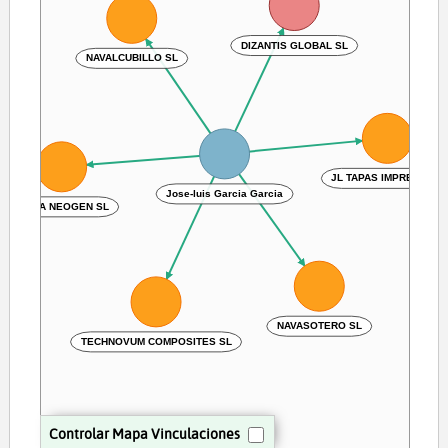
DIZANTIS GLOBAL SL
NAVALCUBILLO SL
JL TAPAS IMPRESS SL
Jose-luis Garcia Garcia
ZYMIA NEOGEN SL
NAVASOTERO SL
TECHNOVUM COMPOSITES SL
Controlar Mapa Vinculaciones