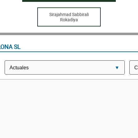
Sirajahmad Sabbirali
Rokadiya
LONA SL