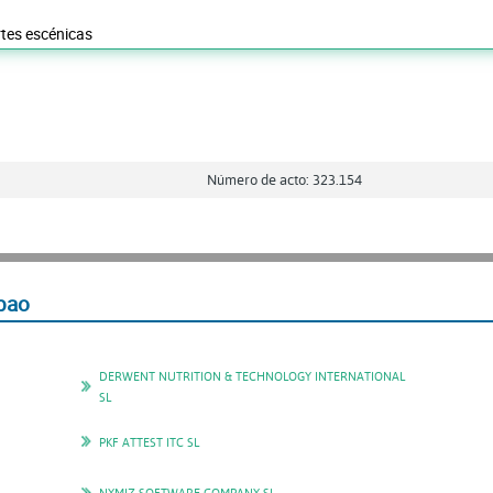
rtes escénicas
Número de acto: 323.154
bao
DERWENT NUTRITION & TECHNOLOGY INTERNATIONAL
SL
PKF ATTEST ITC SL
NYMIZ SOFTWARE COMPANY SL