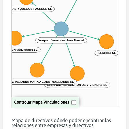
APUESTAS Y JUEGOS PACENSE SL
Vazquez Fernandez Jose Manuel
TRONICA NAVAL MARIN SL
ILLATIKSI SL
REHABILITACIONES MATIKO CONSTRUCCIONES SL
ERROTAETXE GESTION DE VIVIENDAS SL
Controlar Mapa Vinculaciones
Mapa de directivos dónde poder encontrar las
relaciones entre empresas y directivos