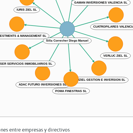
GAMAN INVERSIONES VALENCIA SL
IURIS ZIEL SL
CUATROPILARES VALENCI
NVESTMENTS & MANAGEMENT SL
Silla Correcher Diego Manuel
VERLUC ZIEL SL
SER SERVICIOS INMOBILIARIOS SL
NOUZIEL GESTION E INVERSION SL
ADAC FUTURO INVERSIONES SL
POMA FINESTRAS SL
nes entre empresas y directivos