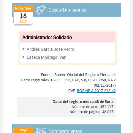
Noviembre
Ceses/Dimisiones
16
2017
Administrador Solidario
Andres Garcia Jose Pedro
Laseca Modrego Ivan
Fuente: Boletín Oficial del Registro Mercantil
Datos registrales: T 209, L 158, F 68, S 8, H SO 3960, I/A 2
(02/11/2017)
CVE:
BORME-A-2017-218-42
Datos del registro mercantil de Soria
Número de acto: 451.117
Número de página: 48.617
Mayo
Nombramientos