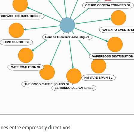
GRUPO CONESA TORNERO SL
ECIGVAPE DISTRIBUTION SL
VAPEXPO EVENTS S
Conesa Gutierrez Jose Miguel
EXPO SUPORT SL
VAPERBOSS DISTRIBUTION
MATE COALITION SL
HM VAPE SPAIN SL
THE GOOD CHEF ELIQUIDS SL
EL MUNDO DEL VAPER SL
nes entre empresas y directivos