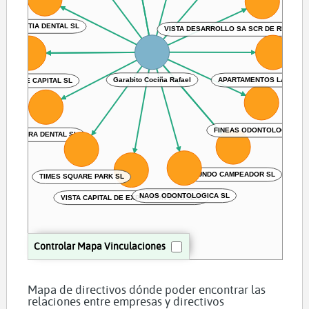
ELVETIA DENTAL SL
VISTA DESARROLLO SA SCR DE REGIMEN
Garabito Cociña Rafael
APARTAMENTOS LA LOBE
TH GATE CAPITAL SL
FINEAS ODONTOLOGICA S
TERRA DENTAL SL
MUNDO CAMPEADOR SL
TIMES SQUARE PARK SL
NAOS ODONTOLOGICA SL
VISTA CAPITAL DE EXPANSION SA SGEIC
Controlar Mapa Vinculaciones
Mapa de directivos dónde poder encontrar las
relaciones entre empresas y directivos