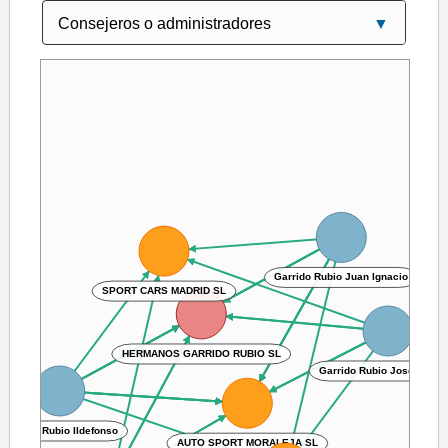
Garrido Rubio Juan Ignacio
SPORT CARS MADRID SL
HERMANOS GARRIDO RUBIO SL
Garrido Rubio Jose Euseb
Garrido Rubio Ildefonso
AUTO SPORT MORALEJA SL