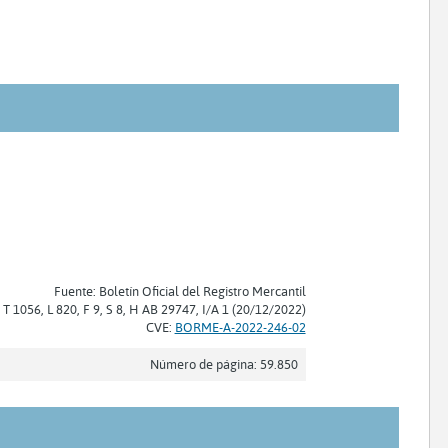
Fuente: Boletín Oficial del Registro Mercantil
: T 1056, L 820, F 9, S 8, H AB 29747, I/A 1 (20/12/2022)
CVE:
BORME-A-2022-246-02
Número de página: 59.850