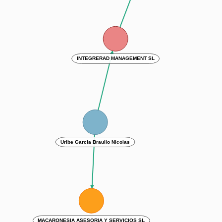
INTEGRERAD MANAGEMENT SL
Uribe Garcia Braulio Nicolas
MACARONESIA ASESORIA Y SERVICIOS SL