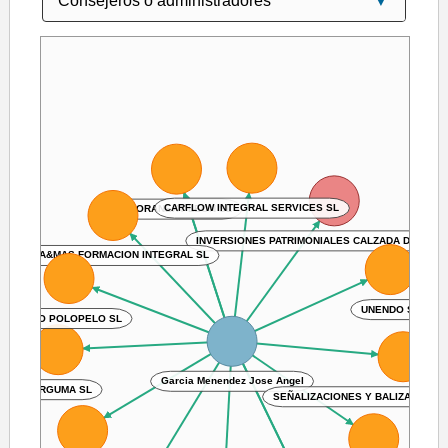
CARFLOW INTEGRAL SERVICES SL
AGORANEXT LEON SL
INVERSIONES PATRIMONIALES CALZADA DE OMA
SUMA&MAS FORMACION INTEGRAL SL
UNENDO SL
NOVO POLOPELO SL
Garcia Menendez Jose Angel
L'ARGUMA SL
SEÑALIZACIONES Y BALIZAMIENT