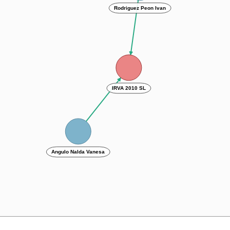
Rodriguez Peon Ivan
IRVA 2010 SL
Angulo Nalda Vanesa