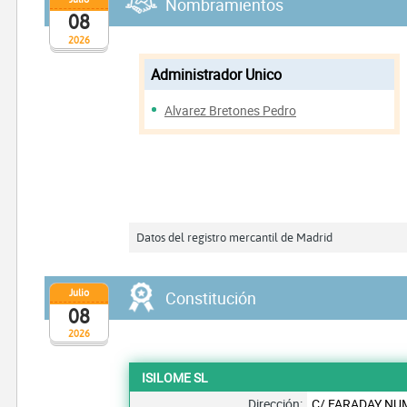
Nombramientos
08
2026
Administrador Unico
Alvarez Bretones Pedro
Datos del registro mercantil de Madrid
Julio
Constitución
08
2026
ISILOME SL
Dirección:
C/ FARADAY NU