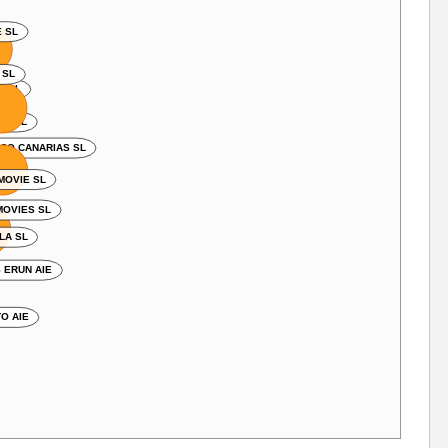
E SL
 SL
L SL
ION SL
ICO CANARIAS SL
MOVIE SL
OVIES SL
LA SL
S ERUN AIE
TO AIE