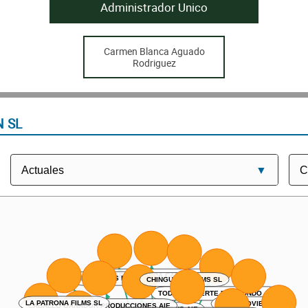
Administrador Unico
Carmen Blanca Aguado
Rodriguez
N SL
NEW HOPES FILMS SL
CHINGUARO FILMS SL
ZANSKAR AVENTURA CANARIAS SL
TODA LA SUERTE DEL MUNDO AIE
CABALLO GANADOR PRODUCCIONES AIE
TEIDE MOVIES SL
LA PATRONA FILMS SL