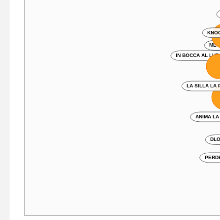
KNOC
ME
IN BOCCA AL LUP
N
LA SILLA LA
ANIMA LA
DLO
PERDE