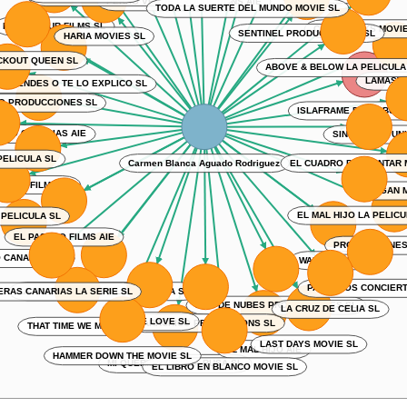
PERRO VERDE PRODUCTIONS AIE
TODA LA SUERTE DEL MUNDO MOVIE SL
FORTY-FOUR FILMS SL
HARIA MOVIES SL
COOL BOOKS MOVI
SENTINEL PRODUCCIONES SL
KOUT QUEEN SL
ABOVE & BELOW LA PELICULA
 ENTIENDES O TE LO EXPLICO SL
LAMASVI
O PRODUCCIONES SL
ISLAFRAME DISTRIBUT
EMO CANARIAS AIE
SINGULAR Y UN
 PELICULA SL
EL CUADRO POR PINTAR 
Carmen Blanca Aguado Rodriguez
ICOD FILMS SL
MOGAN M
 PELICULA SL
EL MAL HIJO LA PELICU
EL PASADO FILMS AIE
PRODUCCIONE
 CANARIAS SL
WAP CABAR SL
PARCEROS CONCIER
LA NOCHE CERRADA LA PELICULA SL
RAS CANARIAS LA SERIE SL
LA CRUZ DE CELIA SL
MAR DE NUBES PRODUCCIONES SL
BEFORE LOVE SL
GARACHICO PRODUCTIONS SL
THAT TIME WE MET SL
LAST DAYS MOVIE SL
EL MAL HIJO AIE
HAMMER DOWN THE MOVIE SL
MI QUERIDA FAMILIA RUSA SL
EL LIBRO EN BLANCO MOVIE SL