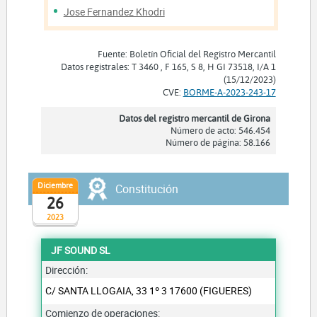
Jose Fernandez Khodri
Fuente: Boletín Oficial del Registro Mercantil
Datos registrales: T 3460 , F 165, S 8, H GI 73518, I/A 1
(15/12/2023)
CVE:
BORME-A-2023-243-17
Datos del registro mercantil de Girona
Número de acto: 546.454
Número de página: 58.166
Diciembre
Constitución
26
2023
JF SOUND SL
Dirección:
C/ SANTA LLOGAIA, 33 1º 3 17600 (FIGUERES)
Comienzo de operaciones: