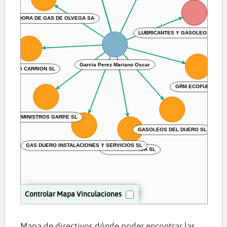
STRIBUIDORA DE GAS DE OLVEGA SA
LUBRICANTES Y GASOLEOS DEL 
Garcia Perez Mariano Oscar
DOMUS CARRION SL
GRM ECOFUEL SL
SUMINISTROS GARPE SL
GASOLEOS DEL DUERO SL
GAS DUERO INSTALACIONES Y SERVICIOS SL
DOMUS NEBRIJA SL
Controlar Mapa Vinculaciones
Mapa de directivos dónde poder encontrar las