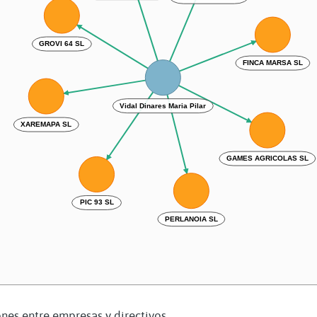
GROVI 64 SL
FINCA MARSA SL
Vidal Dinares Maria Pilar
XAREMAPA SL
GAMES AGRICOLAS SL
PIC 93 SL
PERLANOIA SL
nes entre empresas y directivos