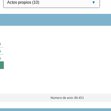
s
s
s
Número de acto: 80.453