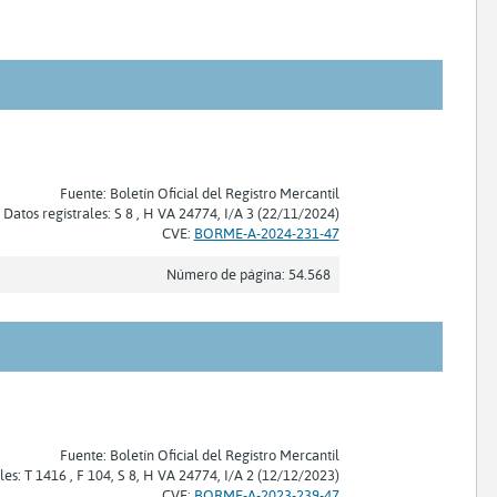
Fuente: Boletín Oficial del Registro Mercantil
Datos registrales: S 8 , H VA 24774, I/A 3 (22/11/2024)
CVE:
BORME-A-2024-231-47
Número de página: 54.568
Fuente: Boletín Oficial del Registro Mercantil
les: T 1416 , F 104, S 8, H VA 24774, I/A 2 (12/12/2023)
CVE:
BORME-A-2023-239-47