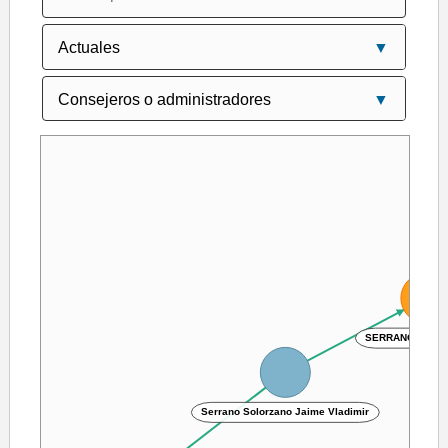
SERRANO PINTO
Serrano Solorzano Jaime Vladimir