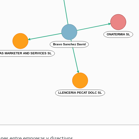
ONATERMIA SL
Bravo Sanchez David
AS MARKETER AND SERVICES SL
LLENCERIA PECAT DOLC SL
nes entre empresas y directivos