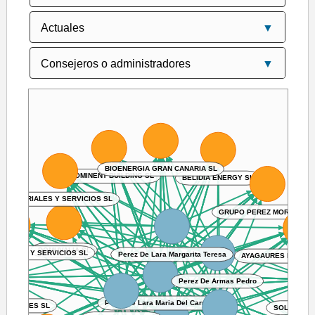
BIOENERGIA GRAN CANARIA SL
PROMINENT BUILDING SL
BELIDIA ENERGY SL
MATERIALES Y SERVICIOS SL
GRUPO PEREZ MORENO S
DOMUVALIA SL
CTURAS Y SERVICIOS SL
Perez De Lara Margarita Teresa
AYAGAURES MEDIO 
Perez De Armas Pedro
Perez De Lara Maria Del Carmen
VERSIONES SL
SOLIVIEW 