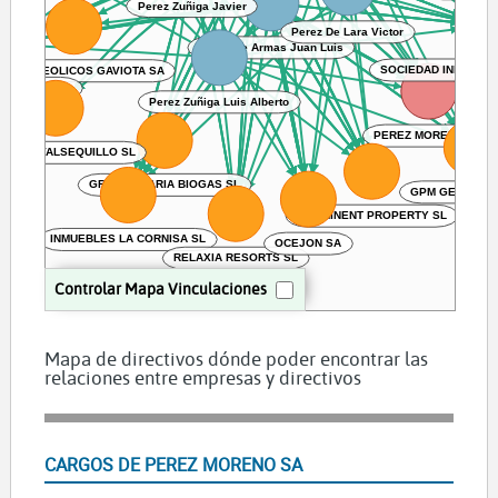
Perez Zuñiga Javier
Perez De Lara Victor
Perez De Armas Juan Luis
SOCIEDAD INMOBILI
RQUES EOLICOS GAVIOTA SA
CIRCULAR SL
Perez Zuñiga Luis Alberto
PEREZ MORENO SA
AS DE VALSEQUILLO SL
GRAN CANARIA BIOGAS SL
GPM GENERAC
PROMINENT PROPERTY SL
INMUEBLES LA CORNISA SL
OCEJON SA
RELAXIA RESORTS SL
Controlar Mapa Vinculaciones
Mapa de directivos dónde poder encontrar las
relaciones entre empresas y directivos
CARGOS DE PEREZ MORENO SA