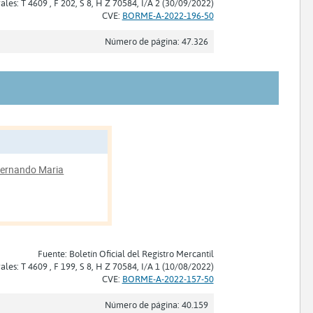
rales: T 4609 , F 202, S 8, H Z 70584, I/A 2 (30/09/2022)
CVE:
BORME-A-2022-196-50
Número de página: 47.326
ernando Maria
Fuente: Boletín Oficial del Registro Mercantil
rales: T 4609 , F 199, S 8, H Z 70584, I/A 1 (10/08/2022)
CVE:
BORME-A-2022-157-50
Número de página: 40.159