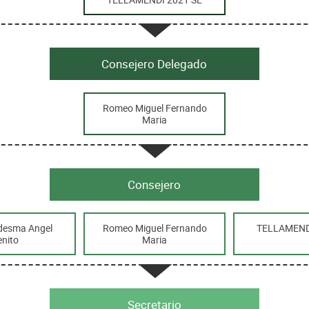
Consejero Delegado
Romeo Miguel Fernando
Maria
Consejero
edesma Angel
Romeo Miguel Fernando
TELLAMEND
enito
Maria
Secretario