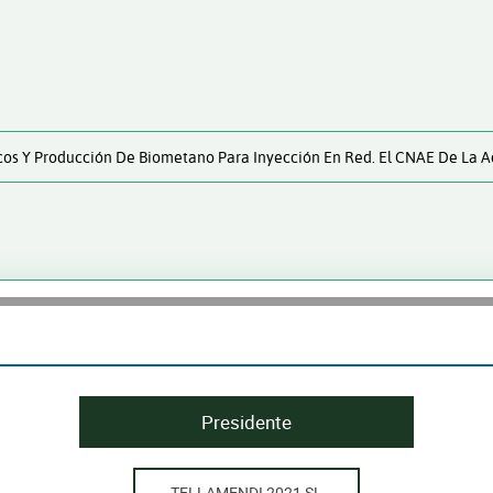
os Y Producción De Biometano Para Inyección En Red. El CNAE De La Act
Presidente
TELLAMENDI 2021 SL