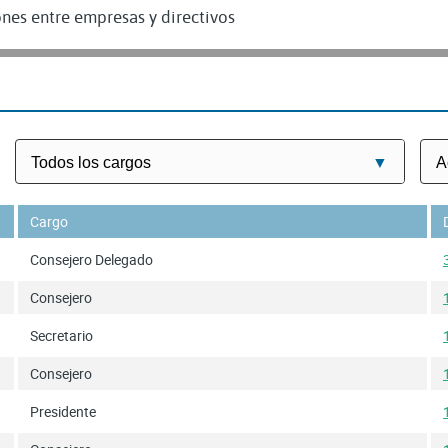
nes entre empresas y directivos
DISTRIBUIDORA DE GAS DE OLVEGA SA
GRM ECOFUEL SL
RIBERCORGAS SL
GAS DUERO INSTALACIONES Y SERVICIOS SL
Cargo
Consejero Delegado
Consejero
Secretario
Consejero
Presidente