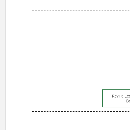
Revilla L
B