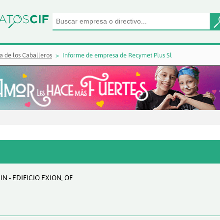
a de los Caballeros
Informe de empresa de Recymet Plus Sl
N - EDIFICIO EXION, OF