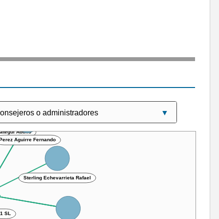
e Balsategui Adolfo
Perez Aguirre Fernando
Sterling Echevarrieta Rafael