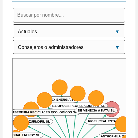
SOMOX ENERGIA SL
HELIOPOLIS PEOPLE COMPANY SL
DE VENECIA A KATAI SL
ABERFURA RECICLAJES ECOLOGICOS SL
RIGEL REAL ESTATES 2021 SA
OBRADOR ZURMORIL SL
AIR GLOBAL ENERGY SL
ANTHOPHILA MARKETIN