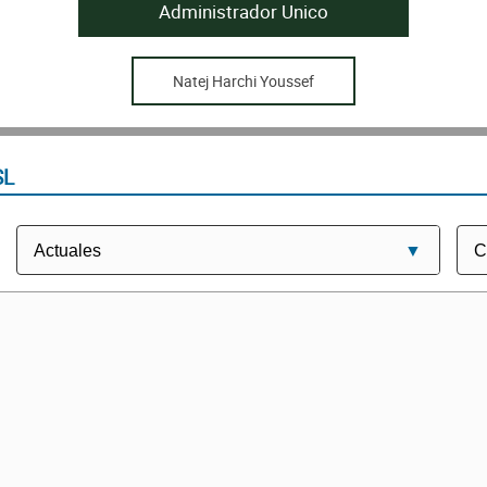
Administrador Unico
Natej Harchi Youssef
SL