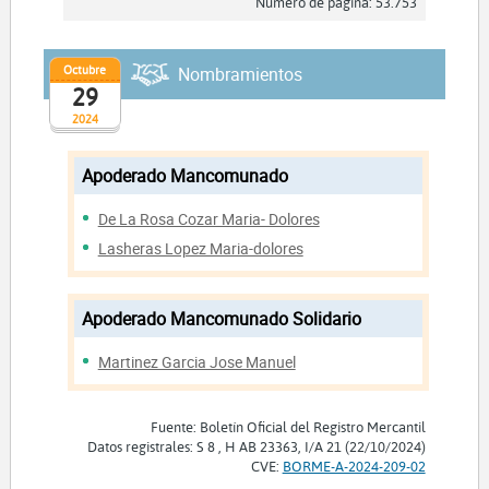
Número de página: 53.753
Octubre
Nombramientos
29
2024
Apoderado Mancomunado
De La Rosa Cozar Maria- Dolores
Lasheras Lopez Maria-dolores
Apoderado Mancomunado Solidario
Martinez Garcia Jose Manuel
Fuente: Boletín Oficial del Registro Mercantil
Datos registrales: S 8 , H AB 23363, I/A 21 (22/10/2024)
CVE:
BORME-A-2024-209-02