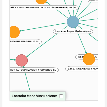
ELECTROME
DISEÑO Y MANTENIMIENTO DE PLANTAS FRIGORIFICAS SL
M3I
Lasheras Lopez Maria-dolores
IAL PASSIVHAUS IMAGINALIA SL
E
INSTALACIONES ELECTRI
E GESTION AUTOMATIZACION Y CUADROS SL
E.D.S. INGENIERIA Y MONTAJES S
Controlar Mapa Vinculaciones
Arnaud Jean Andre Peretmere