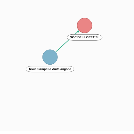
SOC DE LLORET SL
Nsue Campello Anita-angono