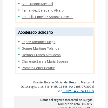
Santi Ronnie Michael
Fernandez Baragaño Alvaro
Estudillo Sanchez Antonio Pascual
Apoderado Solidario
Lopez Tamames Diego
Gomez Martinez Yolanda
Herraez Franco Almudena
Clemente Zarate Maria Eugenia
Romero Lopez Beatriz
Fuente: Boletín Oficial del Registro Mercantil
Datos registrales: S 8 , H BU 19848, I/A 2 (05/07/2024)
CVE:
BORME-A-2024-133-09
Datos del registro mercantil de Burgos
Número de acto: 309.859
Número de página: 32.915