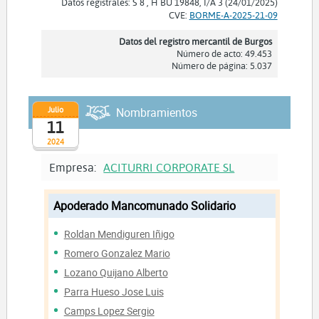
Datos registrales: S 8 , H BU 19848, I/A 3 (24/01/2025)
CVE:
BORME-A-2025-21-09
Datos del registro mercantil de Burgos
Número de acto: 49.453
Número de página: 5.037
Julio
Nombramientos
11
2024
Empresa:
ACITURRI CORPORATE SL
Apoderado Mancomunado Solidario
Roldan Mendiguren Iñigo
Romero Gonzalez Mario
Lozano Quijano Alberto
Parra Hueso Jose Luis
Camps Lopez Sergio