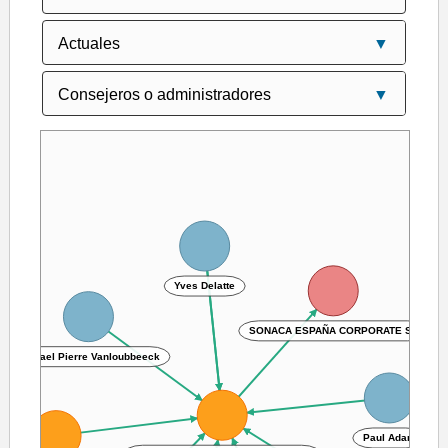
Yves Delatte
SONACA ESPAÑA CORPORATE SL
Michael Pierre Vanloubbeeck
Paul Adam