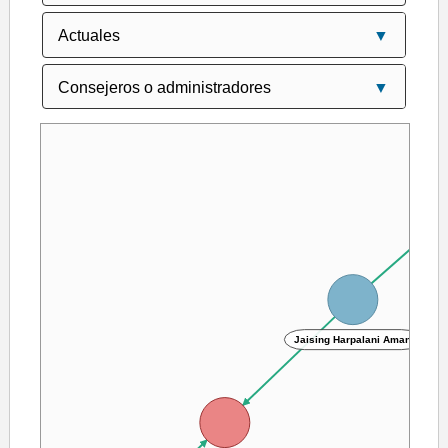
RANE
Jaising Harpalani Aman