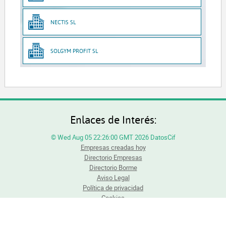
NECTIS SL
SOLGYM PROFIT SL
Enlaces de Interés:
© Wed Aug 05 22:26:00 GMT 2026 DatosCif
Empresas creadas hoy
Directorio Empresas
Directorio Borme
Aviso Legal
Política de privacidad
Cookies
Todos los derechos reservados. Queda totalmente prohibida la reproducción total o
parcial del contenido sin previa autorización.