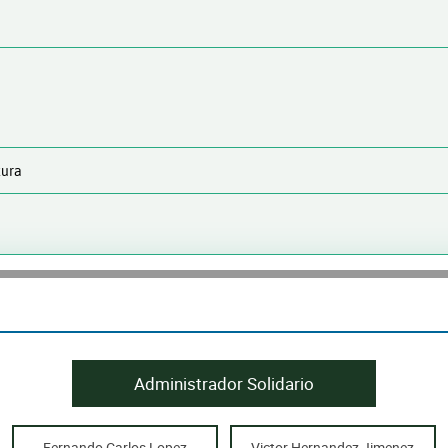
tura
Administrador Solidario
Fernando Carlos Lopez
Victor Hernandez Jimenez